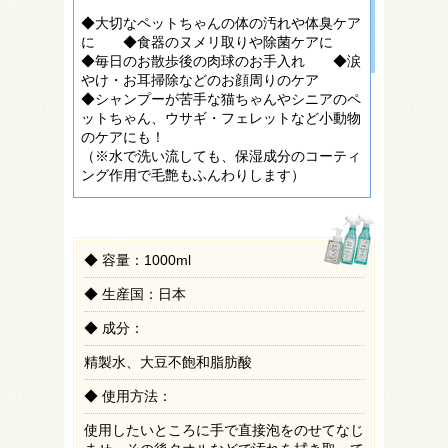
◆大切なペットちゃんの体の汚れや体臭ケア
に ◆食器のヌメリ取りや除菌ケアに
◆毎日のお散歩後の肉球のお手入れ ◆涙
やけ・お耳掃除などのお顔周りのケア
◆シャンプーが苦手な猫ちゃんやシニアのペ
ットちゃん、ウサギ・フェレットなど小動物
のケアにも！
（※水で洗い流しても、保湿成分のコーティ
ング作用で毛艶もふんわりします）
◆ 容量：
1000ml
◆ 生産国：
日本
◆ 成分：
精製水、大豆不飽和脂肪酸
◆ 使用方法：
使用したいところに手で直接泡をのせてなじ