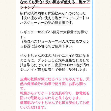
なめても安心♪ 洗い流さず使える、泡ケア
シャンプー
抜群の洗浄効果と保湿効果が１つになった
【洗い流さずに使える泡ケアシャンプー】ロ
ハスジョーカーの詰め替え用です。
レギュラーサイズ2.5個分の大容量でお得で
す。
（※ロハスジョーカー専用の泡で出るプッシ
ュ容器に詰め替えてご使用下さい）
ペットちゃんの体の汚れやニオイが気になる
ところに、プッシュした泡を直接なじませて
拭き取るだけでＯＫ！密度の細かい泡が汚れ
やニオイ・菌を吸着して分解し洗浄します。
皮膚の乾燥が気になるペットちゃんでも、天
然の保湿成分の効果で使う度にお肌も潤っ
て、
乾燥からデリケートなお肌を守り、静電気も
防いで毛艶もふんわりと良くなります。
敏感肌のペットちゃんでも毎日安心してお使
いいただけます。